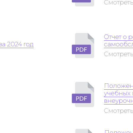
Смотреть
Отчет о 
а 2024 год
самообсл
Смотреть
Положен
учебных п
внеурочн
Смотреть
Положен