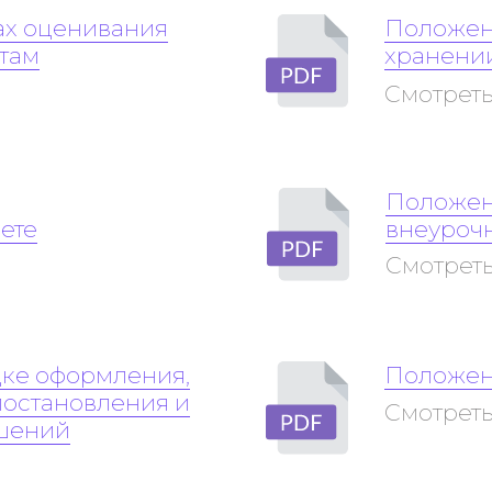
ах оценивания
Положен
там
хранении
Смотреть
Положен
ете
внеуроч
Смотреть
ке оформления,
Положен
иостановления и
Смотреть
шений