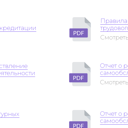
Правила
ккредитации
трудовог
Смотреть
Отчет о 
ствление
самообсл
еятельности
Смотреть
Отчет о 
турных
самообсл